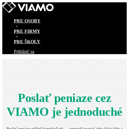
PRE OSOBY
•
PRE FIRMY
•
PRE ŠKOLY
Prihlásiť sa
Poslať peniaze cez
VIAMO je jednoduché
Poslať peniaze môžeš komukoľvek — nemusíš poznať jeho číslo účtu a