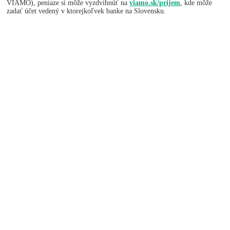
VIAMO), peniaze si môže vyzdvihnúť na
viamo.sk/prijem
, kde môže
zadať účet vedený v ktorejkoľvek banke na Slovensku.